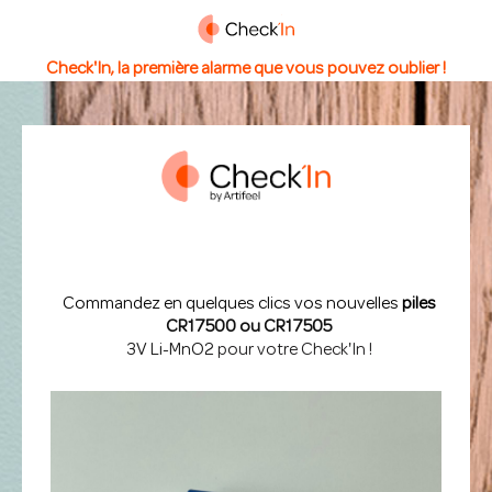
Check'In, la première alarme que vous pouvez oublier !
Commandez en quelques clics vos nouvelles
piles
CR17500 ou CR17505
3V Li-MnO2
pour votre Check'In !
h'In !