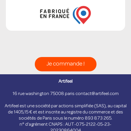
Je commande !
Artifeel
16 rue washington 75008 paris
contact@artifeel.com
Artifeel est une société par actions simplifiée (SAS), au capital
de
1405,15 €
et est inscrite au registre du commerce et des
sociétés de Paris sous le numéro 893 873 265.
n° d'agrément CNAPS : AUT-075-2122-05-23-
20230864004